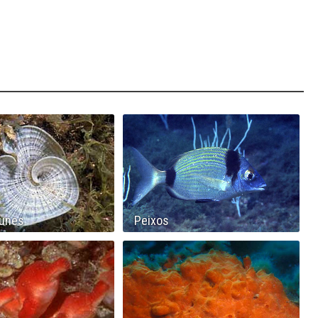
runes
Peixos