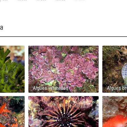
ia
Algues vermelles
Algues b