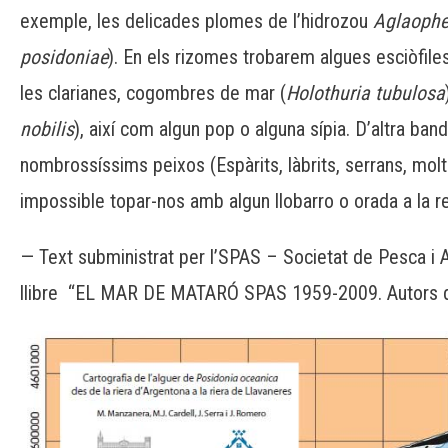
exemple, les delicades plomes de l’hidrozou
Aglaophe
posidoniae
). En els rizomes trobarem algues esciòfiles
les clarianes, cogombres de mar (
Holothuria
tubulosa
nobilis
), així com algun pop o alguna sípia. D’altra band
nombrossíssims peixos (
Espàrits
,
làbrits
, serrans, mol
impossible topar-nos amb algun llobarro o orada a la r
— Text subministrat per l’SPAS – Societat de Pesca i 
llibre “EL MAR DE MATARÓ SPAS 1959-2009. Autors del 