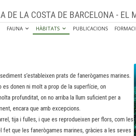
NA DE LA COSTA DE BARCELONA - EL
FAUNA
HÀBITATS
PUBLICACIONS
FORMAC
e sediment s’estableixen prats de fanerògames marines.
 es donen ni molt a prop de la superfície, on
ta profunditat, on no arriba la llum suficient per a
dament, encara que amb excepcions.
, tija i fulles, i que es reprodueixen per flors, com les
 el fet que les fanerògames marines, gràcies a les seves