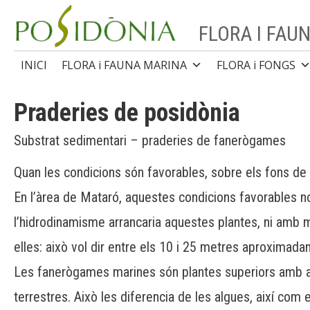
Skip
to
FLORA I FAU
content
INICI
FLORA i FAUNA MARINA
FLORA i FONGS
Praderies de posidònia
Substrat sedimentari – praderies de fanerògames
Quan les condicions són favorables, sobre els fons d
En l’àrea de Mataró, aquestes condicions favorables no
l’hidrodinamisme arrancaria aquestes plantes, ni amb mol
elles: això vol dir entre els 10 i 25 metres aproxima
Les fanerògames marines són plantes superiors amb arrel
terrestres. Això les diferencia de les algues, així com