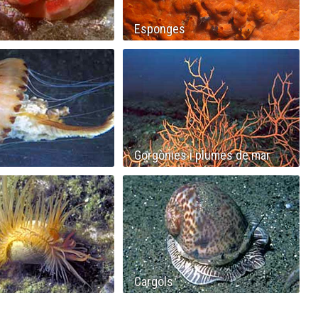
Esponges
Gorgònies i plumes de mar
Cargols