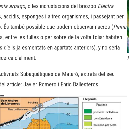
nia
arpago
, o les incrustacions del
briozoo
Electra
, ascidis, esponges i altres organismes, i passejant per
). És també possible que podem observar nacres (
Pinna
a, entre les fulles o per sobre de la volta foliar habiten
ts d’ells ja esmentats en apartats anteriors),
y
no seria
ecerca d’aliment.
Activitats Subaquàtiques de Mataró, extreta del seu
article: Javier Romero i Enric Ballesteros