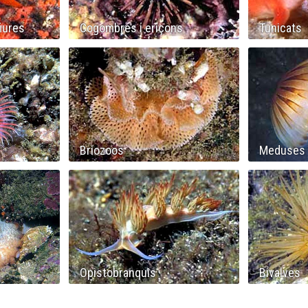
fiures
Cogombres i eriçons
Tunicats
Briozoos
Meduses
Opistobranquis
Bivalves