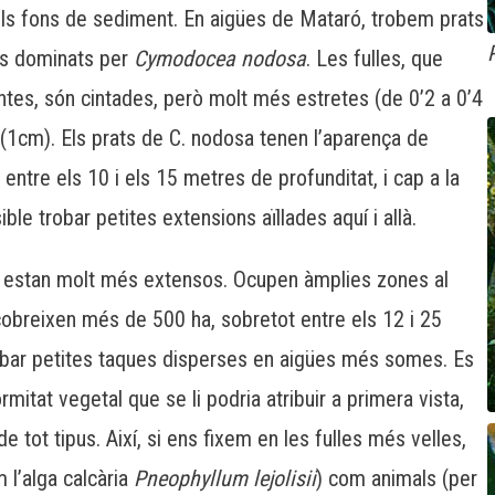
 els fons de sediment. En aigües de Mataró, trobem prats
ls dominats per
Cymodocea
nodosa
. Les fulles, que
antes, són cintades, però molt més estretes (de
0’2
a
0’4
(
1cm
). Els prats de C. nodosa tenen l’aparença de
ntre els 10 i els 15 metres de profunditat, i cap a la
le trobar petites extensions aïllades aquí i allà.
i estan molt més extensos. Ocupen àmplies zones al
 cobreixen més de 500 ha, sobretot entre els 12 i 25
obar petites taques disperses en aigües més somes. Es
rmitat vegetal que se li podria atribuir a primera vista,
 tot tipus. Així, si ens fixem en les fulles més velles,
 l’alga calcària
Pneophyllum
lejolisii
) com animals (per