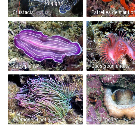
Crustacis
Estrelles de mar i o
Cucs plans
Cucs segmentats
Anèmones i actinies
Cefalòpodes