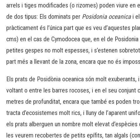
arrels i tiges modificades (o rizomes) poden viure en
de dos tipus: Els dominats per
Posidonia
oceanica
i e
pràcticament és l’única part que es veu d’aquestes pl
cms
) en el cas de
Cymodocea
que, en el de
Posidonia
petites gespes no molt espesses, i s’estenen sobretot e
part més a llevant de la zona, encara que no és impossib
Els prats de Posidònia
oceanica
són molt exuberants, 
voltant o entre les barres rocoses, i en el seu conjunt
metres de profunditat, encara que també es poden tr
tracta d’ecosistemes molt rics, i lluny de l’aparent unifo
els prats alberguen un nombre molt elevat d’espècies de
les veurem recobertes de petits epífits, tan algals (com